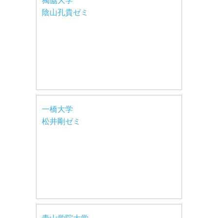
獨協大学
陰山孔貴ゼミ
一橋大学
松井剛ゼミ