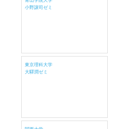
青山学院大学
小野譲司ゼミ
東京理科大学
大驛潤ゼミ