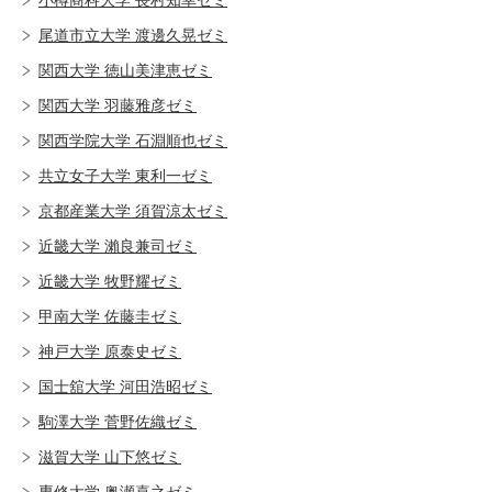
尾道市立大学 渡邊久晃ゼミ
関西大学 徳山美津恵ゼミ
関西大学 羽藤雅彦ゼミ
関西学院大学 石淵順也ゼミ
共立女子大学 東利一ゼミ
京都産業大学 須賀涼太ゼミ
近畿大学 瀨良兼司ゼミ
近畿大学 牧野耀ゼミ
甲南大学 佐藤圭ゼミ
神戸大学 原泰史ゼミ
国士舘大学 河田浩昭ゼミ
駒澤大学 菅野佐織ゼミ
滋賀大学 山下悠ゼミ
専修大学 奥瀬喜之ゼミ