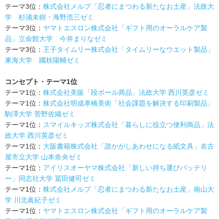
テーマ3位：
株式会社メルプ「忍者にまつわる新たなお土産」法政大
学 杉浦未樹・海野浩三ゼミ
テーマ3位：
ヤマトエスロン株式会社「ギフト用のオーラルケア製
品」立命館大学 今井まりなゼミ
テーマ3位：
王子タイムリー株式会社「タイムリーなウエット製品」
東海大学 國枝陽輔ゼミ
コンセプト・テーマ1位
テーマ1位：
株式会社美販「段ボール商品」法政大学 西川英彦ゼミ
テーマ1位：
株式会社明成孝橋美術「社会課題を解決する印刷製品」
駒澤大学 菅野佐織ゼミ
テーマ1位：
スマイルキッズ株式会社「暮らしに役立つ便利商品」法
政大学 西川英彦ゼミ
テーマ1位：
大阪書籍株式会社「誰かがしあわせになる紙文具」名古
屋市立大学 山本奈央ゼミ
テーマ1位：
アイリスオーヤマ株式会社「新しい持ち運びバッテリ
ー」同志社大学 冨田健司ゼミ
テーマ1位：
株式会社メルプ「忍者にまつわる新たなお土産」南山大
学 川北眞紀子ゼミ
テーマ1位：
ヤマトエスロン株式会社「ギフト用のオーラルケア製