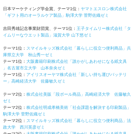
日本マーケティング学会賞、テーマ1位：
ヤマトエスロン株式会社
「ギフト用のオーラルケア製品」駒澤⼤学 菅野佐織ゼミ
吉田秀雄記念事業財団賞、テーマ1位：
王子タイムリー株式会社「タ
イムリーなウエット製品」滋賀大学 山下悠ゼミ
テーマ1位：
スマイルキッズ株式会社「暮らしに役立つ便利商品」兵
庫県立大学 秋山秀一ゼミ
テーマ1位：
大阪書籍印刷株式会社「誰かがしあわせになる紙文具
」名古屋市立大学 山本奈央ゼミ
テーマ1位：
アイリスオーヤマ株式会社「新しい持ち運びバッテリ
ー」高崎経済⼤学 佐藤敏久ゼミ
テーマ2位：
株式会社美販「段ボール商品」高崎経済⼤学 佐藤敏久
ゼミ
テーマ2位：
株式会社明成孝橋美術「社会課題を解決する印刷製品」
駒澤⼤学 菅野佐織ゼミ
テーマ2位：
スマイルキッズ株式会社「暮らしに役立つ便利商品」法
政大学 西川英彦ゼミ
テーマ2位：
大阪書籍印刷株式会社「誰かがしあわせになる紙文具