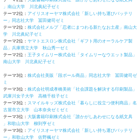
」南山大学 川北眞紀子ゼミ
テーマ2位：
アイリスオーヤマ株式会社「新しい持ち運びバッテリ
ー」同志社大学 冨田健司ゼミ
テーマ2位：
株式会社メルプ「忍者にまつわる新たなお土産」南山大
学 川北眞紀子ゼミ
テーマ2位：
ヤマトエスロン株式会社「ギフト用のオーラルケア製
品」兵庫県立大学 秋山秀一ゼミ
テーマ2位：
王子タイムリー株式会社「タイムリーなウエット製品」
南山大学 川北眞紀子ゼミ
テーマ3位：
株式会社美販「段ボール商品」同志社大学 冨田健司ゼ
ミ
テーマ3位：
株式会社明成孝橋美術「社会課題を解決する印刷製品」
武庫川女子大学 高橋千枝子ゼミ
テーマ3位：
スマイルキッズ株式会社「暮らしに役立つ便利商品」名
古屋市立大学 山本奈央ゼミゼミ
テーマ3位：
大阪書籍印刷株式会社「誰かがしあわせになる紙文具
」和歌山大学 柳到亨ゼミ
テーマ3位：
アイリスオーヤマ株式会社「新しい持ち運びバッテリ
ー」和歌山大学 佐野楓ゼミ