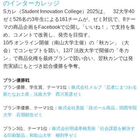
のインターカレッジ
Sカレ（Student Innovation College）2025は、 32大学40
ゼミ526名の3年生による161チームが、ゼミ対抗で、8テー
マの商品企画をFacebookで公開し「いいね！」で支持を集
め、コメントで改善し、発売を目指す。
10/5 オンライン開催（南山大学主催）の「秋カン」（大
会）でコンセプトを競い、12/7 法政大学で開催の「冬カ
ン」で商品化権を最終プランで競い合い、翌秋カンでは発
売実績にもとづき総合優勝を争奪。
プラン優勝戦
プラン優勝、学生賞、テーマ1位：
株式会社メルプ「忍者にまつわる
新たなお土産」法政大学 西川英彦ゼミ
プラン準優勝、テーマ1位：
株式会社美販「段ボール商品」関西学院
大学 石淵順也ゼミ
プラン3位、テーマ1位：
株式会社明成孝橋美術「社会課題を解決す
る印刷製品」和歌山大学 柳到亨ゼミ