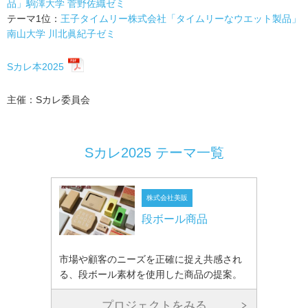
品」駒澤大学 菅野佐織ゼミ
テーマ1位：
王子タイムリー株式会社「タイムリーなウエット製品」
南山大学 川北眞紀子ゼミ
Sカレ本2025
主催：Sカレ委員会
Sカレ2025 テーマ一覧
株式会社美販
段ボール商品
市場や顧客のニーズを正確に捉え共感され
る、段ボール素材を使用した商品の提案。
プロジェクトをみる