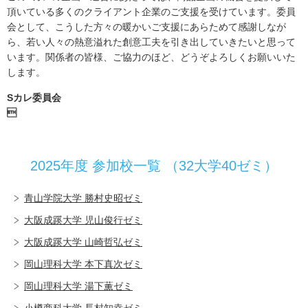
頂いている多くのクライアント企業のご支援を受けています。委員
会として、こうした方々の暖かいご支援にあらためて感謝しなが
ら、若い人々の熱意溢れた創意工夫を引き出していきたいと思って
います。関係者の皆様、ご協力のほど、どうぞよろしくお願いいた
します。
Sカレ委員会

2025年度 参加校一覧 （32大学40ゼミ）
青山学院大学 勝村史昭ゼミ
大阪成蹊大学 児山俊行ゼミ
大阪成蹊大学 山崎哲弘ゼミ
岡山理科大学 本下真次ゼミ
岡山理科大学 湯下薫ゼミ
小樽商科大学 長村知幸ゼミ