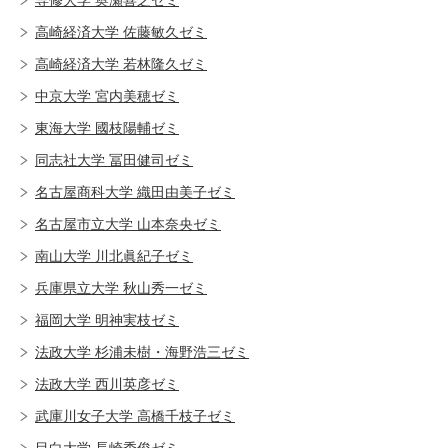
高崎経済大学 佐藤敏久ゼミ
高崎経済大学 若林隆久ゼミ
中京大学 宮内美穂ゼミ
東海大学 國枝陽輔ゼミ
同志社大学 冨田健司ゼミ
名古屋商科大学 織田由美子ゼミ
名古屋市立大学 山本奈央ゼミ
南山大学 川北眞紀子ゼミ
兵庫県立大学 秋山秀一ゼミ
福岡大学 明神実枝ゼミ
法政大学 杉浦未樹・海野浩三ゼミ
法政大学 西川英彦ゼミ
武庫川女子大学 高橋千枝子ゼミ
目白大学 長崎秀俊ゼミ