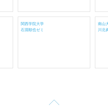
関西学院大学
南山
石淵順也ゼミ
川北