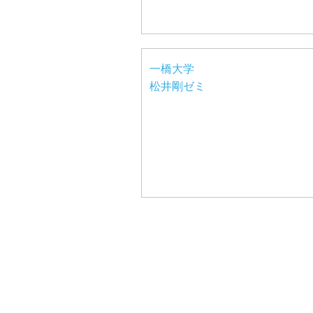
一橋大学
松井剛ゼミ