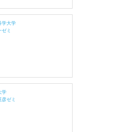
科学大学
一ゼミ
大学
英彦ゼミ