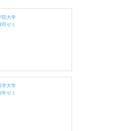
学院大学
譲司ゼミ
科学大学
信年ゼミ