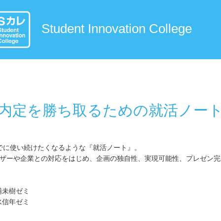
Student Innovation College
内定を勝ち取るための就活ノー
でに使い続けたくなるような『就活ノート』。
、ユーザーや企業との対応をはじめ、企画の独自性、実現可能性、プレゼン
！
浦未樹ゼミ
水信年ゼミ