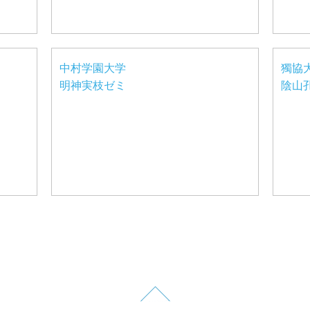
中村学園大学
獨協
明神実枝ゼミ
陰山