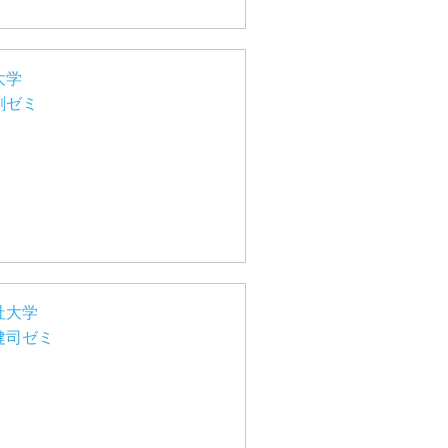
大学
剛ゼミ
社大学
健司ゼミ