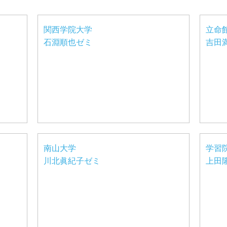
関西学院大学
立命
石淵順也ゼミ
吉田
南山大学
学習
川北眞紀子ゼミ
上田