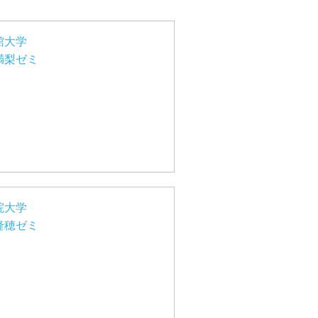
館大学
満梨ゼミ
院大学
隆穂ゼミ