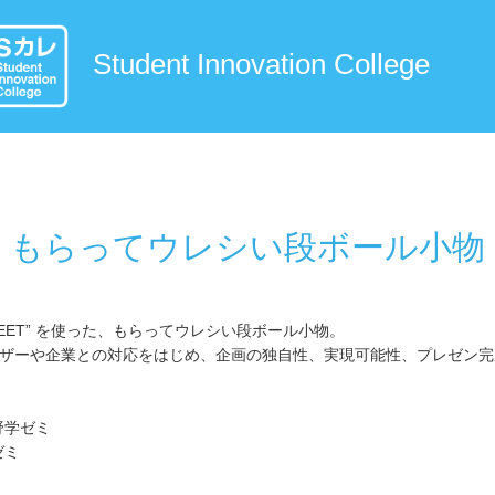
Student Innovation College
もらってウレシい段ボール小物
SHEET” を使った、もらってウレシい段ボール小物。
、ユーザーや企業との対応をはじめ、企画の独自性、実現可能性、プレゼン
！
野学ゼミ
ゼミ