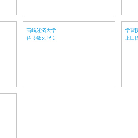
高崎経済大学
学習
佐藤敏久ゼミ
上田