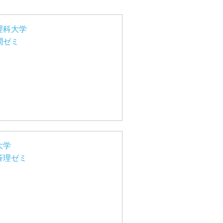
理科大学
潤ゼミ
大学
斉理ゼミ