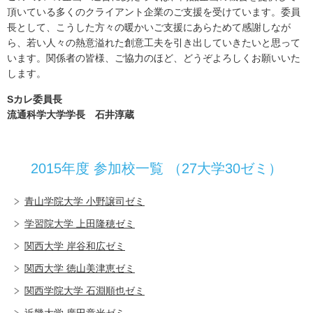
頂いている多くのクライアント企業のご支援を受けています。委員
長として、こうした方々の暖かいご支援にあらためて感謝しなが
ら、若い人々の熱意溢れた創意工夫を引き出していきたいと思って
います。関係者の皆様、ご協力のほど、どうぞよろしくお願いいた
します。
Sカレ委員長
流通科学大学学長 石井淳蔵
2015年度 参加校一覧 （27大学30ゼミ）
青山学院大学 小野譲司ゼミ
学習院大学 上田隆穂ゼミ
関西大学 岸谷和広ゼミ
関西大学 徳山美津恵ゼミ
関西学院大学 石淵順也ゼミ
近畿大学 廣田章光ゼミ