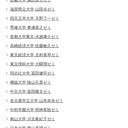
滋賀県立大学 山田歩ゼミ
四天王寺大学 天野了一ゼミ
専修大学 奥瀬喜之ゼミ
首都大学東京 水越康介ゼミ
高崎経済大学 佐藤敏久ゼミ
東京経済大学 北村真琴ゼミ
東京理科大学 大驛潤ゼミ
同志社大学 冨田健司ゼミ
獨協大学 陰山孔貴ゼミ
中京大学 坂田隆文ゼミ
名古屋市立大学 山本奈央ゼミ
中村学園大学 明神実枝ゼミ
南山大学 川北眞紀子ゼミ
日本大学 横山斉理ゼミ