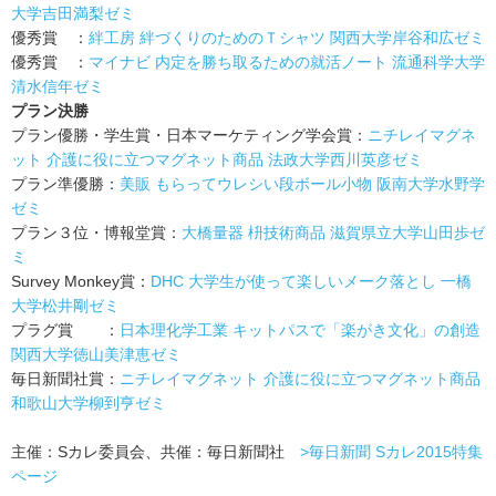
大学吉田満梨ゼミ
優秀賞 ：
絆工房 絆づくりのためのＴシャツ 関西大学岸谷和広ゼミ
優秀賞 ：
マイナビ 内定を勝ち取るための就活ノート 流通科学大学
清水信年ゼミ
プラン決勝
プラン優勝・学生賞・日本マーケティング学会賞：
ニチレイマグネ
ット 介護に役に立つマグネット商品 法政大学西川英彦ゼミ
プラン準優勝：
美販 もらってウレシい段ボール小物 阪南大学水野学
ゼミ
プラン３位・博報堂賞：
大橋量器 枡技術商品 滋賀県立大学山田歩ゼ
ミ
Survey Monkey賞：
DHC 大学生が使って楽しいメーク落とし 一橋
大学松井剛ゼミ
プラグ賞 ：
日本理化学工業 キットパスで「楽がき文化」の創造
関西大学徳山美津恵ゼミ
毎日新聞社賞：
ニチレイマグネット 介護に役に立つマグネット商品
和歌山大学柳到亨ゼミ
主催：Sカレ委員会、共催：毎日新聞社
>毎日新聞 Sカレ2015特集
ページ