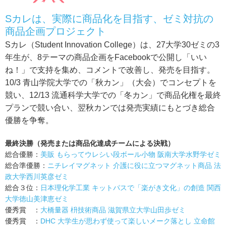
Sカレは、実際に商品化を目指す、ゼミ対抗の
商品企画プロジェクト
Sカレ（Student Innovation College）は、27大学30ゼミの3
年生が、8テーマの商品企画をFacebookで公開し「いい
ね！」で支持を集め、コメントで改善し、発売を目指す。
10/3 青山学院大学での「秋カン」（大会）でコンセプトを
競い、12/13 流通科学大学での「冬カン」で商品化権を最終
プランで競い合い、翌秋カンでは発売実績にもとづき総合
優勝を争奪。
最終決勝（発売または商品化達成チームによる決戦）
総合優勝：
美販 もらってウレシい段ボール小物 阪南大学水野学ゼミ
総合準優勝：
ニチレイマグネット 介護に役に立つマグネット商品 法
政大学西川英彦ゼミ
総合３位：
日本理化学工業 キットパスで「楽がき文化」の創造 関西
大学徳山美津恵ゼミ
優秀賞 ：
大橋量器 枡技術商品 滋賀県立大学山田歩ゼミ
優秀賞 ：
DHC 大学生が思わず使って楽しいメーク落とし 立命館