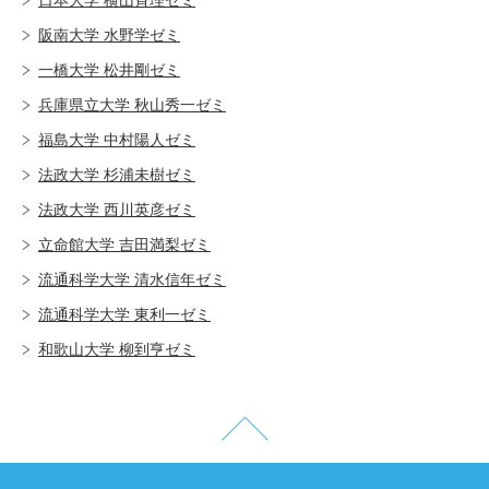
阪南大学 水野学ゼミ
一橋大学 松井剛ゼミ
兵庫県立大学 秋山秀一ゼミ
福島大学 中村陽人ゼミ
法政大学 杉浦未樹ゼミ
法政大学 西川英彦ゼミ
立命館大学 吉田満梨ゼミ
流通科学大学 清水信年ゼミ
流通科学大学 東利一ゼミ
和歌山大学 柳到亨ゼミ