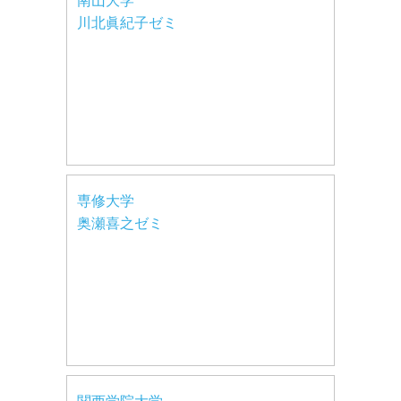
南山大学
川北眞紀子ゼミ
専修大学
奥瀬喜之ゼミ