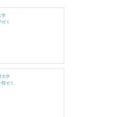
大学
学ゼミ
野大学
一郎ゼミ