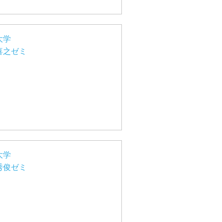
大学
喜之ゼミ
大学
秀俊ゼミ