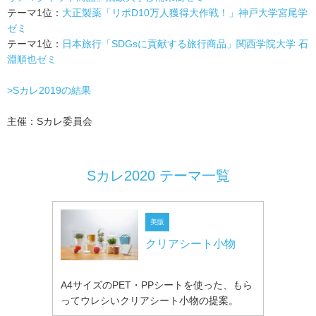
テーマ1位：
大正製薬「リポD10万人獲得大作戦！」神戸大学宮尾学
ゼミ
テーマ1位：
日本旅行「SDGsに貢献する旅行商品」関西学院大学 石
淵順也ゼミ
>Sカレ2019の結果
主催：Sカレ委員会
Sカレ2020 テーマ一覧
美販
クリアシート小物
A4サイズのPET・PPシートを使った、もら
ってウレシいクリアシート小物の提案。