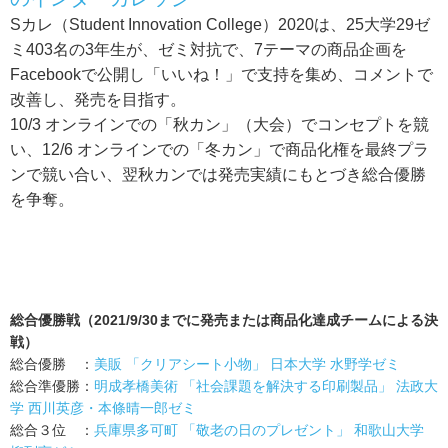
Sカレ（Student Innovation College）2020は、25大学29ゼ
ミ403名の3年生が、ゼミ対抗で、7テーマの商品企画を
Facebookで公開し「いいね！」で支持を集め、コメントで
改善し、発売を目指す。
10/3 オンラインでの「秋カン」（大会）でコンセプトを競
い、12/6 オンラインでの「冬カン」で商品化権を最終プラ
ンで競い合い、翌秋カンでは発売実績にもとづき総合優勝
を争奪。
総合優勝戦（2021/9/30までに発売または商品化達成チームによる決
戦）
総合優勝 ：
美販 「クリアシート小物」 日本大学 水野学ゼミ
総合準優勝：
明成孝橋美術 「社会課題を解決する印刷製品」 法政大
学 西川英彦・本條晴一郎ゼミ
総合３位 ：
兵庫県多可町 「敬老の日のプレゼント」 和歌山大学