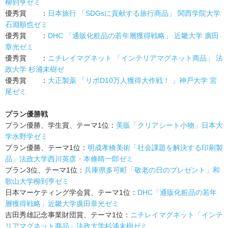
柳到亨ゼミ
優秀賞 ：
日本旅行 「SDGsに貢献する旅行商品」 関西学院大学
石淵順也ゼミ
優秀賞 ：
DHC 「通販化粧品の若年層獲得戦略」 近畿大学 廣田
章光ゼミ
優秀賞 ：
ニチレイマグネット 「インテリアマグネット商品」 法
政大学 杉浦未樹ゼ
優秀賞 ：
大正製薬 「リポD10万人獲得大作戦！ 」神戸大学 宮
尾ゼミ
プラン優勝戦
プラン優勝、学生賞、テーマ1位：
美販「クリアシート小物」日本大
学水野学ゼミ
プラン優勝、テーマ1位：
明成孝橋美術「社会課題を解決する印刷製
品」法政大学西川英彦・本條晴一郎ゼミ
プラン3位、テーマ1位：
兵庫県多可町「敬老の日のプレゼント」和
歌山大学柳到亨ゼミ
日本マーケティング学会賞、テーマ1位：
DHC「通販化粧品の若年
層獲得戦略」近畿大学廣田章光ゼミ
吉田秀雄記念事業財団賞、テーマ1位：
ニチレイマグネット「インテ
リアマグネット商品」法政大学杉浦未樹ゼミ