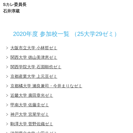
Sカレ委員長
石井淳蔵
2020年度 参加校一覧 （25大学29ゼミ）
大阪市立大学 小林哲ゼミ
関西大学 徳山美津恵ゼミ
関西学院大学 石淵順也ゼミ
京都産業大学 上元亘ゼミ
京都橘大学 瀨良兼司・今井まりなゼミ
近畿大学 廣田章光ゼミ
甲南大学 佐藤圭ゼミ
神戸大学 宮尾学ゼミ
駒澤大学 菅野佐織ゼミ