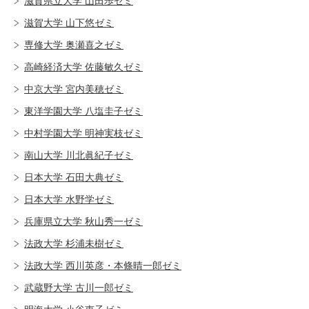
滋賀県立大学 山田歩ゼミ
滋賀大学 山下悠ゼミ
専修大学 奥瀬喜之ゼミ
高崎経済大学 佐藤敏久ゼミ
中京大学 宮内美穂ゼミ
東洋学園大学 八塩圭子ゼミ
中村学園大学 明神実枝ゼミ
南山大学 川北眞紀子ゼミ
日本大学 石田大典ゼミ
日本大学 水野学ゼミ
兵庫県立大学 秋山秀一ゼミ
法政大学 杉浦未樹ゼミ
法政大学 西川英彦・本條晴一郎ゼミ
武蔵野大学 古川一郎ゼミ