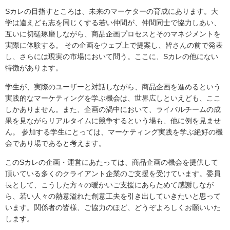
Sカレの目指すところは、未来のマーケターの育成にあります。大
学は違えども志を同じくする若い仲間が、仲間同士で協力しあい、
互いに切磋琢磨しながら、商品企画プロセスとそのマネジメントを
実際に体験する。 その企画をウェブ上で提案し、皆さんの前で発表
し、さらには現実の市場において問う。ここに、Sカレの他にない
特徴があります。
学生が、実際のユーザーと対話しながら、商品企画を進めるという
実践的なマーケティングを学ぶ機会は、世界広しといえども、ここ
しかありません。また、企画の渦中において、ライバルチームの成
果を見ながらリアルタイムに競争するという場も、他に例を見ませ
ん。 参加する学生にとっては、マーケティング実践を学ぶ絶好の機
会であり場であると考えます。
このSカレの企画・運営にあたっては、商品企画の機会を提供して
頂いている多くのクライアント企業のご支援を受けています。委員
長として、こうした方々の暖かいご支援にあらためて感謝しなが
ら、若い人々の熱意溢れた創意工夫を引き出していきたいと思って
います。関係者の皆様、ご協力のほど、どうぞよろしくお願いいた
します。