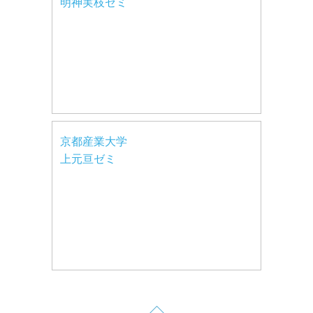
明神実枝ゼミ
京都産業大学
上元亘ゼミ