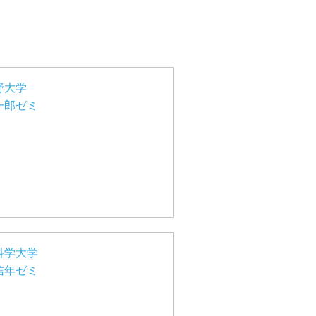
野大学
一郎ゼミ
科学大学
信年ゼミ