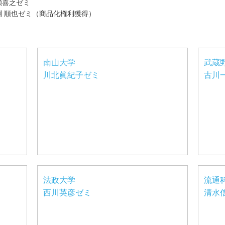
瀬喜之ゼミ
淵 順也ゼミ（商品化権利獲得）
南山大学
武蔵
川北眞紀子ゼミ
古川
法政大学
流通
西川英彦ゼミ
清水