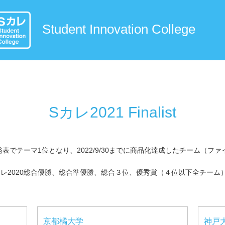
Student Innovation College
Sカレ2021 Finalist
発表でテーマ1位となり、2022/9/30までに商品化達成したチーム（
レ2020総合優勝、総合準優勝、総合３位、優秀賞（４位以下全チーム
京都橘大学
神戸