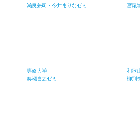
瀨良兼司・今井まりなゼミ
宮尾
専修大学
和歌
奥瀬喜之ゼミ
柳到