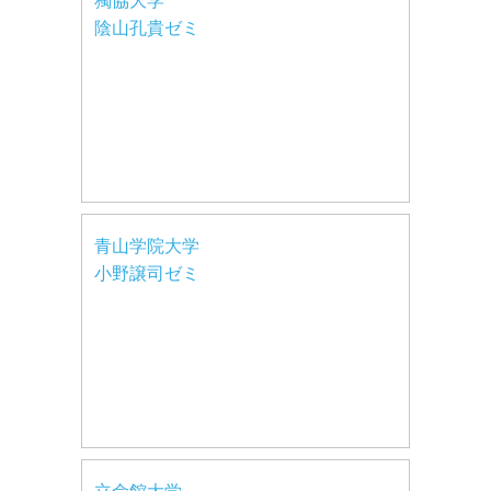
獨協大学
陰山孔貴ゼミ
青山学院大学
小野譲司ゼミ