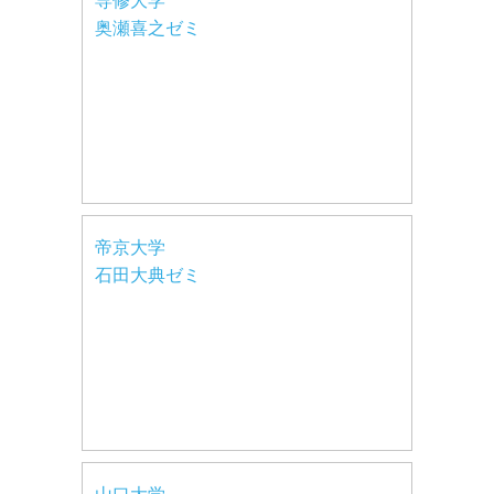
専修大学
奥瀬喜之ゼミ
帝京大学
石田大典ゼミ