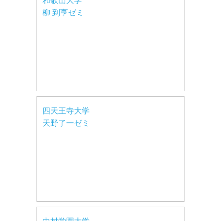
和歌山大学
柳 到亨ゼミ
四天王寺大学
天野了一ゼミ