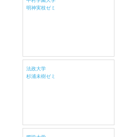
中村学園大学
明神実枝ゼミ
法政大学
杉浦未樹ゼミ