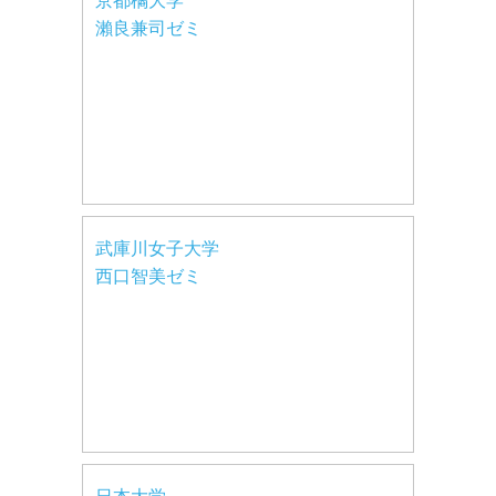
京都橘大学
瀨良兼司ゼミ
武庫川女子大学
西口智美ゼミ