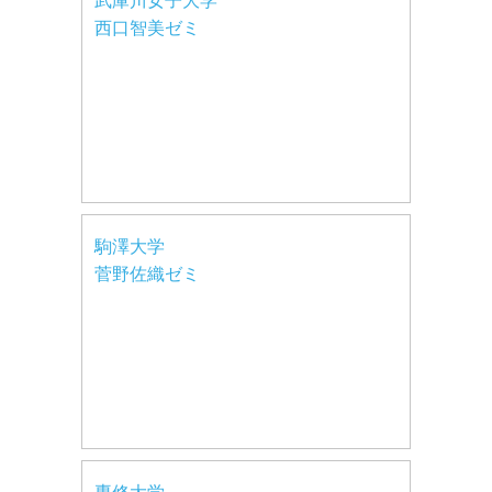
武庫川女子大学
西口智美ゼミ
駒澤大学
菅野佐織ゼミ