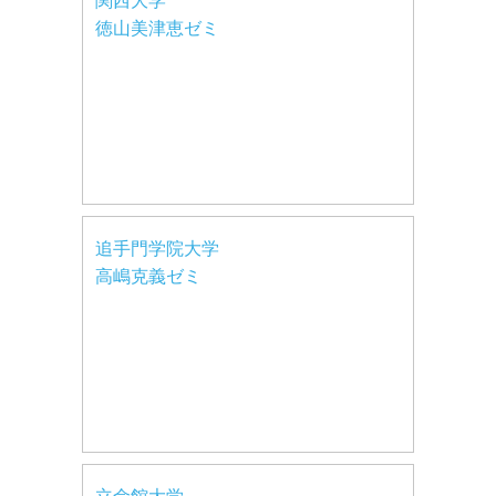
関西大学
徳山美津恵ゼミ
追手門学院大学
高嶋克義ゼミ