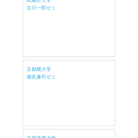
武蔵野大学
古川一郎ゼミ
京都橘大学
瀨良兼司ゼミ