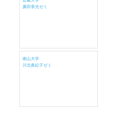
近畿大学
廣田章光ゼミ
南山大学
川北眞紀子ゼミ