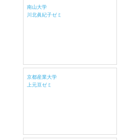
南山大学
川北眞紀子ゼミ
京都産業大学
上元亘ゼミ