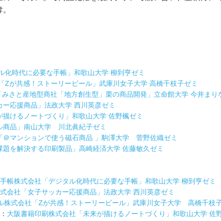
奪。
ル化時代に必要な手帳」和歌山⼤学 柳到亨ゼミ
「Zが共感！ストーリービール」武庫川女子大学 高橋千枝子ゼミ
みさと産地型商社「地方創生型」栗の商品開発」立命館大学 今井まり
カー応援商品」法政⼤学 西川英彦ゼミ
が描けるノートづくり」和歌山⼤学 佐野楓ゼミ
ル商品」南山⼤学 川北眞紀⼦ゼミ
「＠マンションで使う磁石商品 」駒澤⼤学 菅野佐織ゼミ
課題を解決する印刷製品」高崎経済⼤学 佐藤敏久ゼミ
手帳株式会社「デジタル化時代に必要な手帳」和歌山⼤学 柳到亨ゼミ
式会社「女子サッカー応援商品」法政⼤学 西川英彦ゼミ
ル株式会社「Zが共感！ストーリービール」武庫川⼥⼦⼤学 ⾼橋千枝
位：
大阪書籍印刷株式会社「未来が描けるノートづくり」和歌山⼤学 佐