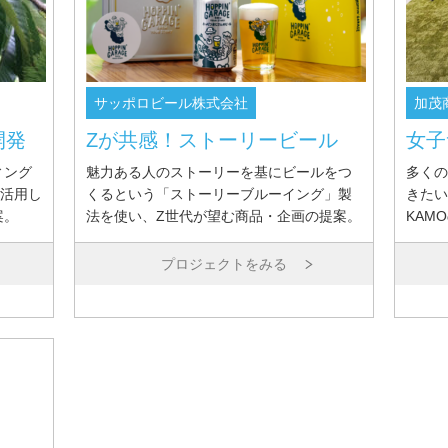
サッポロビール株式会社
加茂
開発
Zが共感！ストーリービール
女子
ィング
魅力ある人のストーリーを基にビールをつ
多くの
を活用し
くるという「ストーリーブルーイング」製
きたい
案。
法を使い、Z世代が望む商品・企画の提案。
KAMO
プロジェクトをみる