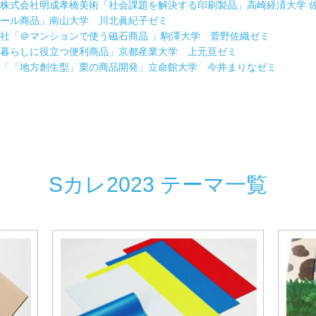
株式会社明成孝橋美術「社会課題を解決する印刷製品」高崎経済⼤学 
ール商品」南山⼤学 川北眞紀⼦ゼミ
社「＠マンションで使う磁石商品 」駒澤⼤学 菅野佐織ゼミ
暮らしに役⽴つ便利商品」京都産業⼤学 上元亘ゼミ
「「地方創生型」栗の商品開発」立命館大学 今井まりなゼミ
Sカレ2023 テーマ一覧