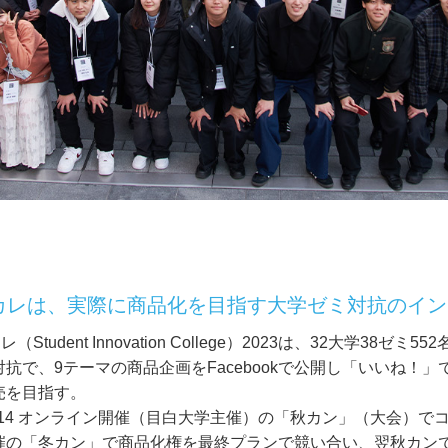
カレは、実際に商品化を目指す大学ゼミ対抗のイ
レ（Student Innovation College）2023は、32大学38
対抗で、9テーマの商品企画をFacebookで公開し「いいね！
売を目指す。
0/14 オンライン開催（目白大学主催）の「秋カン」（大会）でコ
催の「冬カン」で商品化権を最終プランで競い合い、翌秋カン