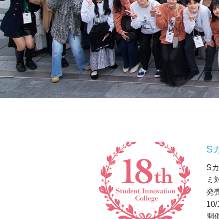
S
Sカ
ミ
発
1
開