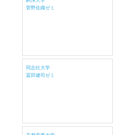
駒澤大学
菅野佐織ゼミ
同志社大学
冨田健司ゼミ