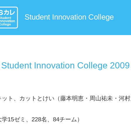
Student Innovation College
Student Innovation College 2009
 キット、カットとけい（藤本明恵・周山祐未・河
大学15ゼミ、228名、84チーム）