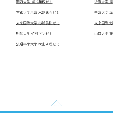
関西大学 岸谷和広ゼミ
近畿大学 
首都大学東京 水越康介ゼミ
中京大学 
東京国際大学 杉浦美樹ゼミ
東京国際大
明治大学 竹村正明ゼミ
山口大学 
流通科学大学 横山斉理ゼミ