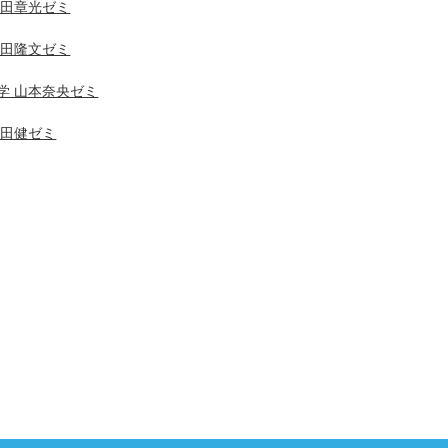
廣田章光ゼミ
坂田隆文ゼミ
学 山本奈央ゼミ
藤田健ゼミ