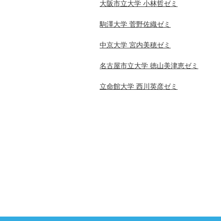
大阪市立大学 小林哲ゼミ
駒澤大学 菅野佐織ゼミ
中京大学 宮内美穂ゼミ
名古屋市立大学 徳山美津恵ゼミ
立命館大学 西川英彦ゼミ